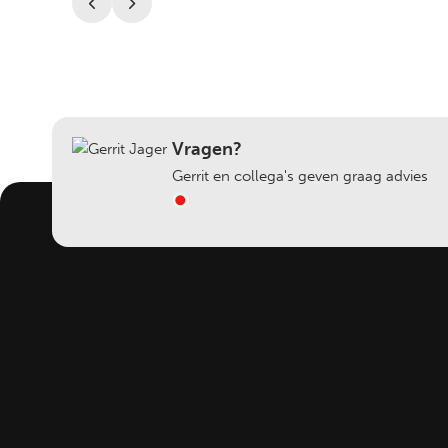
Vragen?
Gerrit en collega's geven graag advies
Schrijf u in voor onze nieuwsbrief
Blijf op de hoogte van nieuwe producten, acties en
andere aanbiedingen.