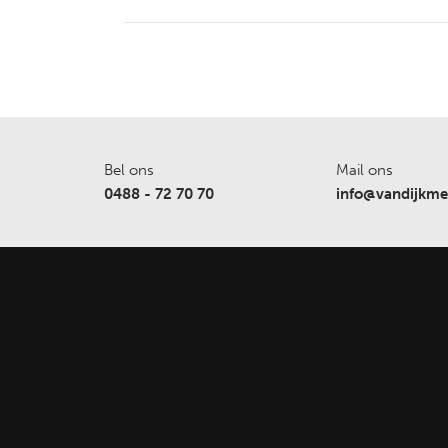
Bel ons
Mail ons
0488 - 72 70 70
info@vandijkmet
Adresgegevens
Onze speci
Stalen bui
Hermesweg 11
Route
Stalen bin
4051 BV Ochten
Openingstijden
Stalen sch
Maandag t/m vrijdag:
Stalramen