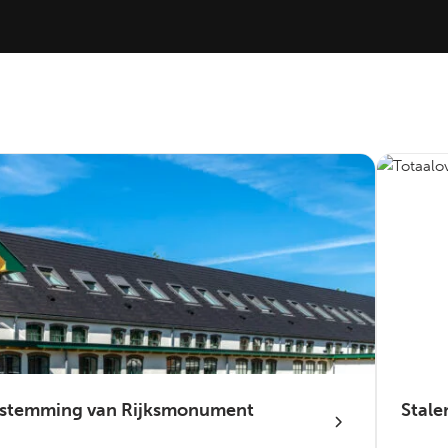
bestemming van Rijksmonument
Stale