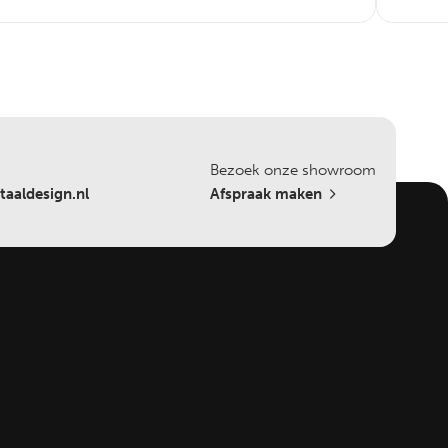
Bezoek onze showroom
aaldesign.nl
Afspraak maken
aliteiten
tendeuren
nendeuren
uifdeuren