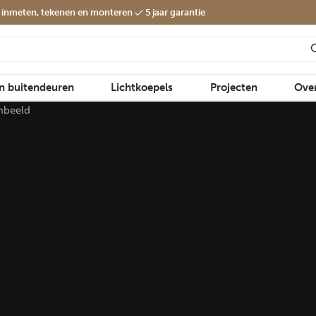
f inmeten, tekenen en monteren
5 jaar garantie
en buitendeuren
Lichtkoepels
Projecten
Ove