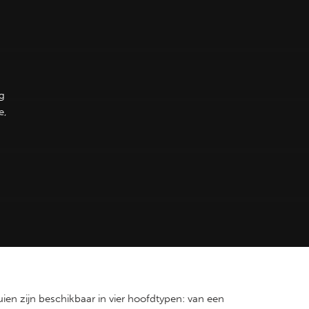
g
e,
ien zijn beschikbaar in vier hoofdtypen: van een