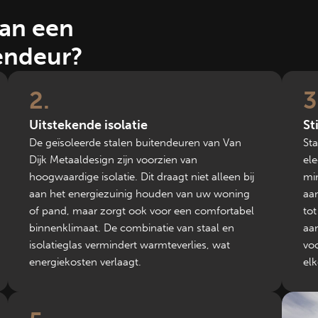
van een
tendeur?
2
3
Uitstekende isolatie
St
De geïsoleerde stalen buitendeuren van Van
St
Dijk Metaaldesign zijn voorzien van
el
hoogwaardige isolatie. Dit draagt niet alleen bij
mi
aan het energiezuinig houden van uw woning
aa
of pand, maar zorgt ook voor een comfortabel
tot
binnenklimaat. De combinatie van staal en
aan
isolatieglas vermindert warmteverlies, wat
voo
energiekosten verlaagt.
el