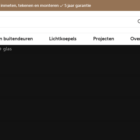
f inmeten, tekenen en monteren
5 jaar garantie
en buitendeuren
Lichtkoepels
Projecten
Ove