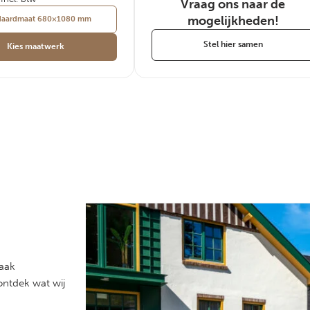
Vraag ons naar de
mogelijkheden!
daardmaat 680×1080 mm
Stel hier samen
Kies maatwerk
Raak
ontdek wat wij