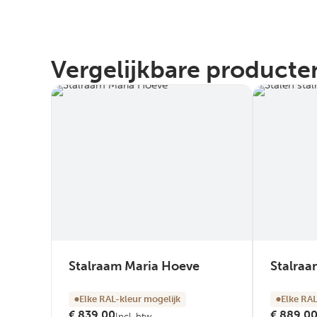
Vergelijkbare producten
Stalraam Maria Hoeve
Stalraa
Elke RAL-kleur mogelijk
Elke RAL
€
839,00
€
889,0
Incl. btw