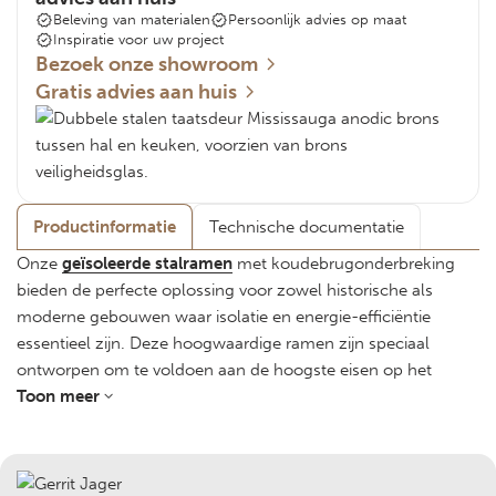
Beleving van materialen
Persoonlijk advies op maat
Inspiratie voor uw project
Bezoek onze showroom
Gratis advies aan huis
Productinformatie
Technische documentatie
Onze
geïsoleerde stalramen
met koudebrugonderbreking
bieden de perfecte oplossing voor zowel historische als
moderne gebouwen waar isolatie en energie-efficiëntie
essentieel zijn. Deze hoogwaardige ramen zijn speciaal
ontworpen om te voldoen aan de hoogste eisen op het
gebied van thermische isolatie, zonder concessies te doen
Toon meer
aan de authentieke uitstraling en robuustheid die u van Van
Dijk Metaaldesign mag verwachten.
Voordelen van geïsoleerde stalramen met