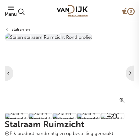
0
Menu
Stalramen
Van Dijk Rond Profiel®
+21
Stalraam Ruimzicht
Elk product handmatig en op bestelling gemaakt