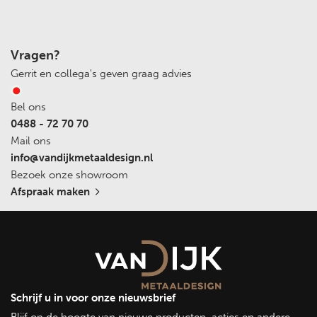
koudebrugonderbreking
Optimale isolatie:
Dankzij de geavanceerde
koudebrugonderbrekingstechnologie minimaliseren
Vragen?
onze ramen warmteverlies en zorgen ze voor een
Gerrit en collega's geven graag advies
uitstekende thermische isolatie. Dit helpt niet alleen om
energie te besparen, maar ook om een comfortabele
Bel ons
binnenomgeving te handhaven, ongeacht de
0488 - 72 70 70
weersomstandigheden buiten.
Mail ons
Duurzaam en onderhoudsarm:
Gemaakt van
info@vandijkmetaaldesign.nl
hoogwaardig staal, zijn onze stalramen duurzaam,
Bezoek onze showroom
bestand tegen extreme weersomstandigheden en
Afspraak maken
vereisen ze minimaal onderhoud. De afwerking met een
beschermende coating zorgt voor extra bescherming
tegen roest en slijtage, wat de levensduur van het
product verlengt.
Authentiek en stijlvol ontwerp:
Onze geïsoleerde
stalramen behouden de karakteristieke charme van
Schrijf u in voor onze nieuwsbrief
traditionele stalramen, terwijl ze modern comfort en
Blijf op de hoogte van nieuwe producten, acties en andere