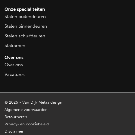
Geïsoleerde stalramen met koudebrugonderbreking zijn
veelzijdig inzetbaar in zowel residentiële als commerciële
Onze specialiteiten
projecten. Ze zijn ideaal voor boerderijen, stallen, industriële
Stalen buitendeuren
panden, en andere gebouwen waar zowel isolatie als
Stalen binnendeuren
esthetiek een rol spelen.
Stalen schuifdeuren
Bekijk alle stalramen
Stalramen
Over ons
Over ons
Vacatures
© 2026 - Van Dijk Metaaldesign
Algemene voorwaarden
Retourneren
Privacy- en cookiebeleid
Disclaimer