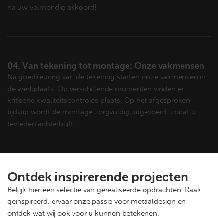
na uw volmondig akkoord!
04. Van tekening tot montage: Onze vakmensen
Na goedkeuring van de tekening starten onze vakmensen in
de werkplaats. Op verschillende momenten vinden er
kritische kwaliteitscontroles plaats. Op het afgesproken
tijdstip wordt de montage zorgvuldig uitgevoerd, zodat u
tevreden achterblijft.
Ontdek inspirerende projecten
Bekijk hier een selectie van gerealiseerde opdrachten. Raak
geïnspireerd, ervaar onze passie voor metaaldesign en
ontdek wat wij ook voor u kunnen betekenen.