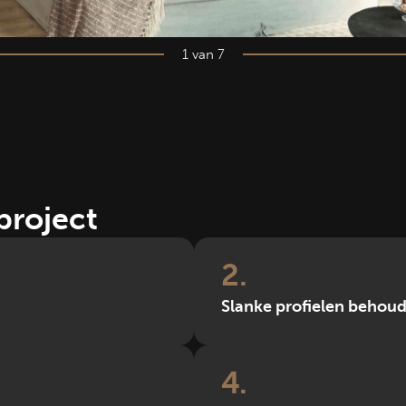
1 van 7
project
2
Slanke profielen behoud
4