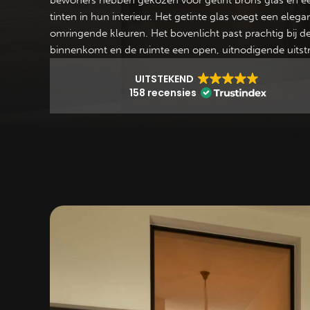
bewoners hebben gekozen voor getint brons glas en een 
tinten in hun interieur. Het getinte glas voegt een el
omringende kleuren. Het bovenlicht past prachtig bij 
binnenkomt en de ruimte een open, uitnodigende uitstral
UITSTEKEND
158 recensies