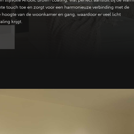
stijlvolle Anodic Brown coating, wat perfect aansluit bij de war
egante touch toe en zorgt voor een harmonieuze verbinding met de
de hoogte van de woonkamer en gang, waardoor er veel licht
ing krijgt.