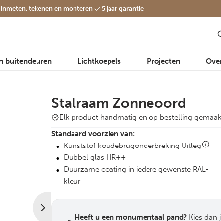
f inmeten, tekenen en monteren
5 jaar garantie
en buitendeuren
Lichtkoepels
Projecten
Ove
Van Dijk Rond Profiel®
Stalraam Zonneoord
Elk product handmatig en op bestelling gemaak
Standaard voorzien van:
Kunststof koudebrugonderbreking
Uitleg
Dubbel glas HR++
Duurzame coating in iedere gewenste RAL-
kleur
Heeft u een monumentaal pand?
Kies dan 