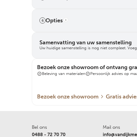
onderbreking
en onze ramen
Opties
6
thermische
ren, maar ook om
ongeacht de
Samenvatting van uw samenstelling
Uw huidige samenstelling is nog niet compleet. Voeg
aardig staal,
reme
Bezoek onze showroom of ontvang grat
derhoud. De
Beleving van materialen
Persoonlijk advies op ma
or extra
duur van het
Bezoek onze showroom
Gratis advie
stalramen
le stalramen,
t maakt ze
sthetiek
Bel ons
Mail ons
waar een
0488 - 72 70 70
info@vandijkmet