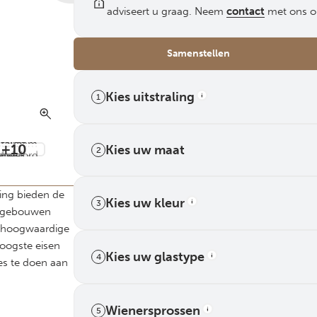
adviseert u graag. Neem
contact
met ons o
Samenstellen
Kies uitstraling
1
+10
Kies uw maat
2
ng bieden de
Kies uw kleur
3
e gebouwen
ze hoogwaardige
oogste eisen
Kies uw glastype
4
es te doen aan
 Dijk
Wienersprossen
5