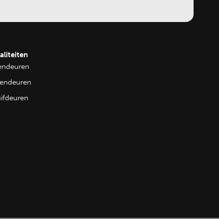
aliteiten
tendeuren
nendeuren
uifdeuren