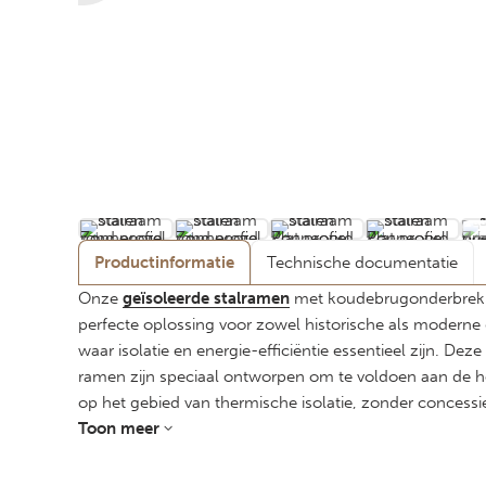
Productinformatie
Technische documentatie
Onze
geïsoleerde stalramen
met koudebrugonderbreki
perfecte oplossing voor zowel historische als modern
waar isolatie en energie-efficiëntie essentieel zijn. De
ramen zijn speciaal ontworpen om te voldoen aan de h
op het gebied van thermische isolatie, zonder concessi
de authentieke uitstraling en robuustheid die u van Van
Toon meer
Metaaldesign mag verwachten.