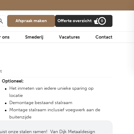
Afspraak maken
Offerte overzicht
0
r ons
Smederij
Vacatures
Contact
t
Optioneel:
Het inmeten van iedere unieke sparing op
locatie
Demontage bestaand stalraam
Montage stalraam inclusief voegwerk aan de
buitenzijde
juist onze stalen ramen! Van Dijk Metaaldesign