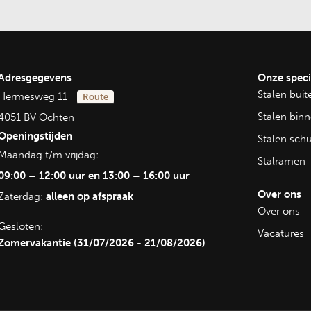
egrijpen we dat
emaakte
 wensen en de
ale
Adresgegevens
Onze speci
eren altijd een
Stalen bui
Hermesweg 11
Route
n zijn
Stalen bin
4051 BV Ochten
unnen naadloos
Openingstijden
Stalen sch
 gevels. Dit
Maandag t/m vrijdag:
Stalramen
aardoor u tijd
09:00 – 12:00 uur en 13:00 – 16:00 uur
Over ons
Zaterdag:
alleen op afspraak
Over ons
Gesloten:
veelzijdig
Vacatures
Zomervakantie (31/07/2026 - 21/08/2026)
n. Ze zijn
 andere
len.