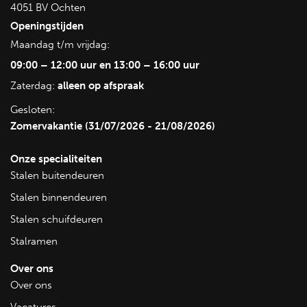
4051 BV Ochten
Eenvoudige installatie en integratie:
Onze stalramen
Openingstijden
zijn ontworpen voor een gemakkelijke installatie en
Maandag t/m vrijdag:
kunnen naadloos worden geïntegreerd in zowel
09:00 – 12:00 uur en 13:00 – 16:00 uur
bestaande als nieuwe gevels. Dit zorgt voor een snelle en
probleemloze plaatsing, waardoor u tijd en kosten
Zaterdag:
alleen op afspraak
bespaart.
Gesloten:
Toepassingen
Zomervakantie (31/07/2026 - 21/08/2026)
Geïsoleerde stalramen met koudebrugonderbreking zijn
veelzijdig inzetbaar in zowel residentiële als commerciële
Onze specialiteiten
projecten. Ze zijn ideaal voor boerderijen, stallen, industriële
Stalen buitendeuren
panden, en andere gebouwen waar zowel isolatie als
Stalen binnendeuren
esthetiek een rol spelen.
Stalen schuifdeuren
Bekijk alle stalramen
Stalramen
Over ons
Over ons
Vacatures