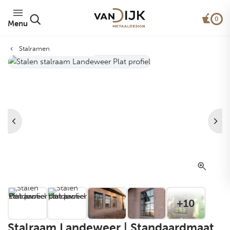
0
Menu
Stalramen
Van Dijk Plat Profiel®
+10
Stalraam Landeweer | Standaardmaat