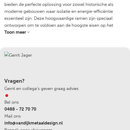
bieden de perfecte oplossing voor zowel historische als
moderne gebouwen waar isolatie en energie-efficiëntie
essentieel zijn. Deze hoogwaardige ramen zijn speciaal
ontworpen om te voldoen aan de hoogste eisen op het
gebied van thermische isolatie, zonder concessies te doen
Toon meer
aan de authentieke uitstraling en robuustheid die u van Van
Dijk Metaaldesign mag verwachten.
Voordelen van geïsoleerde stalramen met
koudebrugonderbreking
Optimale isolatie:
Dankzij de geavanceerde
koudebrugonderbrekingstechnologie minimaliseren
Vragen?
onze ramen warmteverlies en zorgen ze voor een
Gerrit en collega's geven graag advies
uitstekende thermische isolatie. Dit helpt niet alleen om
energie te besparen, maar ook om een comfortabele
Bel ons
binnenomgeving te handhaven, ongeacht de
0488 - 72 70 70
weersomstandigheden buiten.
Mail ons
Duurzaam en onderhoudsarm:
Gemaakt van
info@vandijkmetaaldesign.nl
hoogwaardig staal, zijn onze stalramen duurzaam,