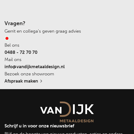
koudebrugonderbreking
Optimale isolatie:
Dankzij de geavanceerde
koudebrugonderbrekingstechnologie minimaliseren
Vragen?
onze ramen warmteverlies en zorgen ze voor een
Gerrit en collega's geven graag advies
uitstekende thermische isolatie. Dit helpt niet alleen om
energie te besparen, maar ook om een comfortabele
Bel ons
binnenomgeving te handhaven, ongeacht de
0488 - 72 70 70
weersomstandigheden buiten.
Mail ons
Duurzaam en onderhoudsarm:
Gemaakt van
info@vandijkmetaaldesign.nl
hoogwaardig staal, zijn onze stalramen duurzaam,
Bezoek onze showroom
bestand tegen extreme weersomstandigheden en
Afspraak maken
vereisen ze minimaal onderhoud. De afwerking met een
beschermende coating zorgt voor extra bescherming
tegen roest en slijtage, wat de levensduur van het
product verlengt.
Authentiek en stijlvol ontwerp:
Onze geïsoleerde
stalramen behouden de karakteristieke charme van
Schrijf u in voor onze nieuwsbrief
traditionele stalramen, terwijl ze modern comfort en
Blijf op de hoogte van nieuwe producten, acties en andere