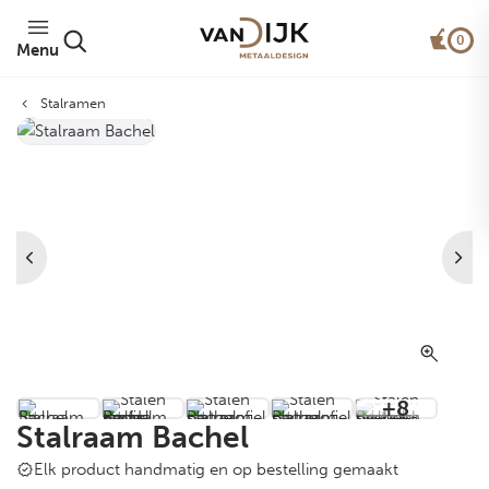
0
Menu
Stalramen
Van Dijk Rond Profiel®
+8
Stalraam Bachel
Elk product handmatig en op bestelling gemaakt