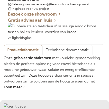
Beleving van materialen
Persoonlijk advies op maat
Inspiratie voor uw project
Bezoek onze showroom
Gratis advies aan huis
Productinformatie
Technische documentatie
Onze
geïsoleerde stalramen
met koudebrugonderbreking
bieden de perfecte oplossing voor zowel historische als
moderne gebouwen waar isolatie en energie-efficiëntie
essentieel zijn. Deze hoogwaardige ramen zijn speciaal
ontworpen om te voldoen aan de hoogste eisen op het
gebied van thermische isolatie, zonder concessies te doen
Toon meer
aan de authentieke uitstraling en robuustheid die u van Van
Dijk Metaaldesign mag verwachten.
Voordelen van geïsoleerde stalramen met