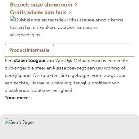
Bezoek onze showroom
Gratis advies aan huis
Productinformatie
Een
stalen toogpui
van Van Dijk Metaaldesign is een echte
blikvanger die sfeer en klasse toevoegt aan uw woning of
bedrijfspand. De karakteristieke gebogen vorm zorgt voor
een zachte, klassieke uitstraling, terwijl u profiteert van
uitstekende isolatie en veiligheid.
Toon meer
De voordelen van een geïsoleerde stalen toogpui
Uitstekende isolatie
Onze toogpuien worden vervaardigd met hoogwaardige
geïsoleerde profielen voorzien van een
koudebrugonderbreking. Hierdoor blijft de warmte
binnen en de kou buiten, wat bijdraagt aan een