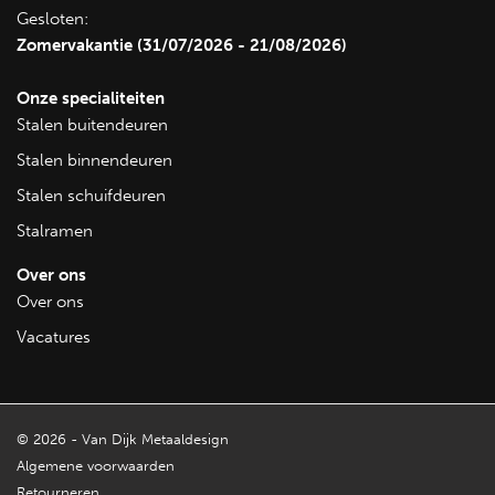
mogelijkheden van maatwerk ontdekken? Neem contact met
Gesloten:
ons op voor een vrijblijvend adviesgesprek of bezoek onze
Zomervakantie (31/07/2026 - 21/08/2026)
showroom om inspiratie op te doen.
Onze specialiteiten
Bekijk alle stalen schuifdeuren
Stalen buitendeuren
Bekijk alle stalen binnendeuren
Stalen binnendeuren
Stalen schuifdeuren
Stalramen
Over ons
Over ons
Vacatures
© 2026 - Van Dijk Metaaldesign
Algemene voorwaarden
Retourneren