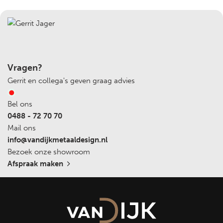
Kenmerken van onze stalen schuifdeur:
Hoogwaardige materialen:
Onze stalen schuifdeuren
worden vervaardigd uit sterk, duurzaam staal en
afgewerkt met een kwalitatieve poedercoating. Dit zorgt
voor een langdurige, onderhoudsarme oplossing die
zowel esthetisch als functioneel is.
Vragen?
Ruimtebesparend:
Dankzij het schuifmechanisme is een
Gerrit en collega's geven graag advies
stalen schuifdeur ideaal voor ruimtes waar een draaideur
te veel plek inneemt. De deur glijdt soepel langs de muur
Bel ons
of in een wandpaneel, waardoor u maximaal gebruik kunt
0488 - 72 70 70
maken van de beschikbare ruimte.
Mail ons
Transparantie en lichtinval:
De stalen schuifdeuren zijn
info@vandijkmetaaldesign.nl
voorzien van grote glazen panelen die zorgen voor een
Bezoek onze showroom
heldere en open sfeer. U behoudt het zicht en de
Afspraak maken
lichtinval tussen verschillende kamers, zonder in te
boeten aan de ruimtelijkheid van uw interieur.
Stijlvol en veelzijdig ontwerp:
Met slanke stalen profielen
en een moderne uitstraling past de stalen schuifdeur
naadloos in verschillende interieurstijlen, van industrieel