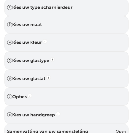
Kies uw type scharnierdeur
2
Kies uw maat
3
Kies uw kleur
4
Kies uw glastype
5
Kies uw glaslat
6
Opties
7
Kies uw handgreep
8
Samenvatting van uw samenstelling
Open