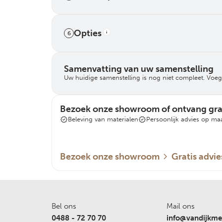
 Dijk
Opties
onderbreking
6
en onze ramen
Samenvatting van uw samenstelling
thermische
Uw huidige samenstelling is nog niet compleet. Voeg
ren, maar ook om
ongeacht de
Bezoek onze showroom of ontvang grat
Beleving van materialen
Persoonlijk advies op ma
aardig staal,
reme
derhoud. De
Bezoek onze showroom
Gratis advie
or extra
duur van het
kerkramen
le kerkramen,
Bel ons
Mail ons
t maakt ze
0488 - 72 70 70
info@vandijkmet