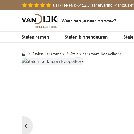
12,5 jaar ervaring
Inclusie
UITSTEKEND
Stalen ramen
Stalen binnendeuren
Stal
/
Stalen kerkramen
/
Stalen Kerkraam Koepelkerk
Van Dijk Rond Profiel®