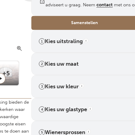
adviseert u graag. Neem
contact
met ons o
Samenstellen
Kies uitstraling
1
Kies uw maat
2
+5
Kies uw kleur
3
ing bieden de
Kies uw glastype
 kerken waar
4
ogwaardige
oogste eisen
es te doen aan
Wienersprossen
5