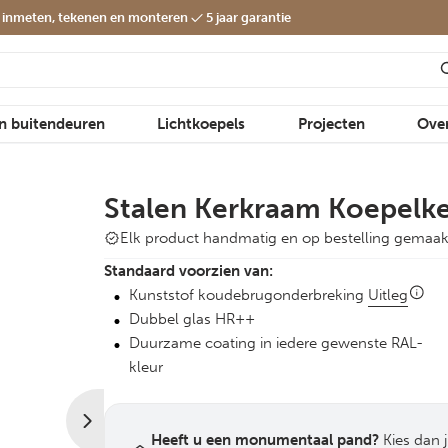
f inmeten, tekenen en monteren
5 jaar garantie
en buitendeuren
Lichtkoepels
Projecten
Ove
Van Dijk Rond Profiel®
Stalen Kerkraam Koepelk
Elk product handmatig en op bestelling gemaak
Standaard voorzien van:
Kunststof koudebrugonderbreking
Uitleg
Dubbel glas HR++
Duurzame coating in iedere gewenste RAL-
kleur
Heeft u een monumentaal pand?
Kies dan 