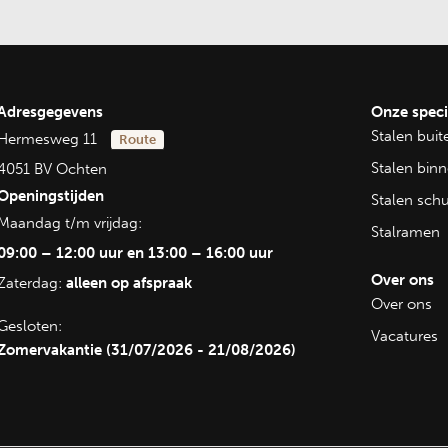
tstraling
waar een
egrijpen we dat
emaakte
Adresgegevens
Onze speci
 wensen en de
Stalen bui
Hermesweg 11
Route
ale
Stalen bin
4051 BV Ochten
eren altijd een
Openingstijden
Stalen sch
Maandag t/m vrijdag:
en zijn
Stalramen
unnen naadloos
09:00 – 12:00 uur en 13:00 – 16:00 uur
 gevels. Dit
Over ons
Zaterdag:
alleen op afspraak
aardoor u tijd
Over ons
Gesloten:
Vacatures
Zomervakantie (31/07/2026 - 21/08/2026)