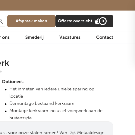
Afspraak maken
Offerte overzicht
0
r ons
Smederij
Vacatures
Contact
erk
t
Optioneel:
Het inmeten van iedere unieke sparing op
locatie
Demontage bestaand kerkraam
Montage kerkraam inclusief voegwerk aan de
buitenzijde
juist voor onze stalen ramen! Van Dijk Metaaldesign