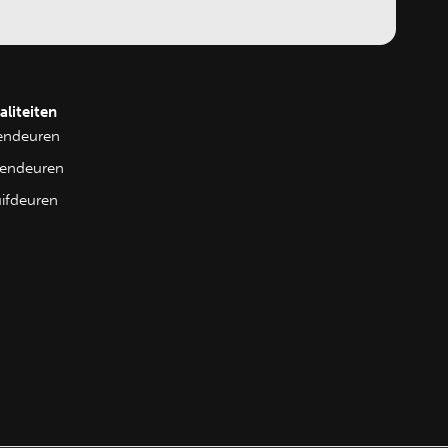
aliteiten
tendeuren
nendeuren
uifdeuren