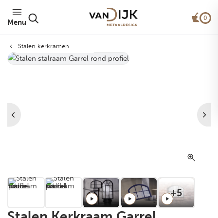
0
Menu
Stalen kerkramen
Van Dijk Rond Profiel®
+5
Stalen Kerkraam Garrel