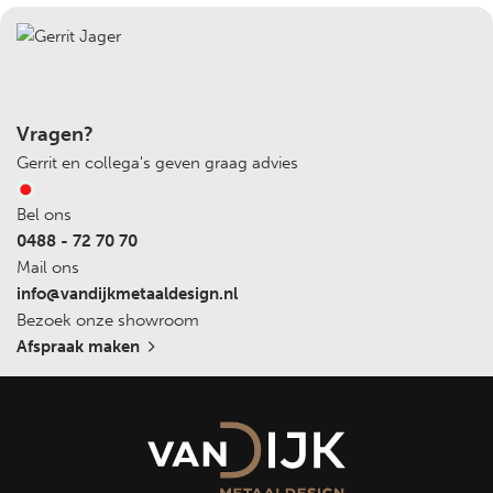
Metaaldesign mag verwachten.
Voordelen van geïsoleerde stalramen met
koudebrugonderbreking
Optimale isolatie:
Dankzij de geavanceerde
koudebrugonderbrekingstechnologie minimaliseren
Vragen?
onze ramen warmteverlies en zorgen ze voor een
Gerrit en collega's geven graag advies
uitstekende thermische isolatie. Dit helpt niet alleen om
energie te besparen, maar ook om een comfortabele
Bel ons
binnenomgeving te handhaven, ongeacht de
0488 - 72 70 70
weersomstandigheden buiten.
Mail ons
Duurzaam en onderhoudsarm:
Gemaakt van
info@vandijkmetaaldesign.nl
hoogwaardig staal, zijn onze kerkramen duurzaam,
Bezoek onze showroom
bestand tegen extreme weersomstandigheden en
Afspraak maken
vereisen ze minimaal onderhoud. De afwerking met een
beschermende coating zorgt voor extra bescherming
tegen roest en slijtage, wat de levensduur van het
product verlengt.
Authentiek en stijlvol ontwerp:
Onze geïsoleerde