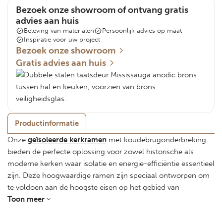
Bezoek onze showroom of ontvang gratis
advies aan huis
Beleving van materialen
Persoonlijk advies op maat
Inspiratie voor uw project
Bezoek onze showroom
Gratis advies aan huis
Productinformatie
Onze
geïsoleerde kerkramen
met koudebrugonderbreking
bieden de perfecte oplossing voor zowel historische als
moderne kerken waar isolatie en energie-efficiëntie essentieel
zijn. Deze hoogwaardige ramen zijn speciaal ontworpen om
te voldoen aan de hoogste eisen op het gebied van
thermische isolatie, zonder concessies te doen aan de
Toon meer
authentieke uitstraling en robuustheid die u van Van Dijk