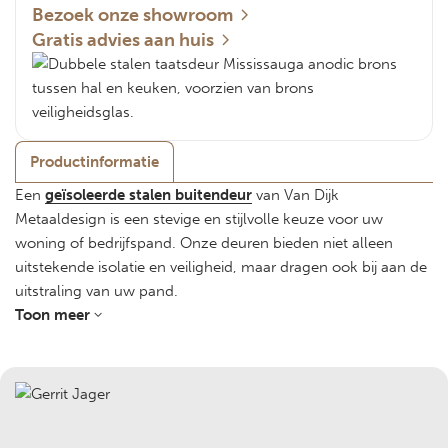
Bezoek onze showroom
Gratis advies aan huis
Productinformatie
Een
geïsoleerde stalen buitendeur
van Van Dijk
Metaaldesign is een stevige en stijlvolle keuze voor uw
woning of bedrijfspand. Onze deuren bieden niet alleen
uitstekende isolatie en veiligheid, maar dragen ook bij aan de
uitstraling van uw pand.
Toon meer
De voordelen van een geïsoleerde stalen buitendeur
Goede isolatie
Dankzij hoogwaardige isolatieprofielen met een kunststof
koudebrugonderbreking houden onze stalen
buitendeuren de warmte binnen en de kou buiten. Dit