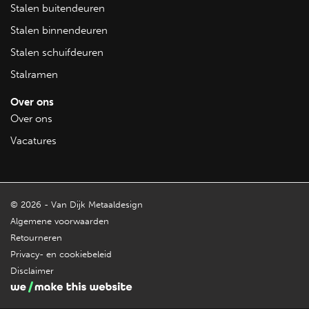
Ontdek ook onze
stalen buitendeuren
en
stalen
Stalen buitendeuren
binnendeuren
.
Stalen binnendeuren
Stalen schuifdeuren
Stalramen
Over ons
Over ons
Vacatures
© 2026 - Van Dijk Metaaldesign
Algemene voorwaarden
Retourneren
Privacy- en cookiebeleid
Disclaimer