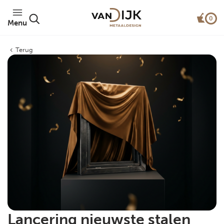
0
Menu
Terug
Lancering nieuwste stalen