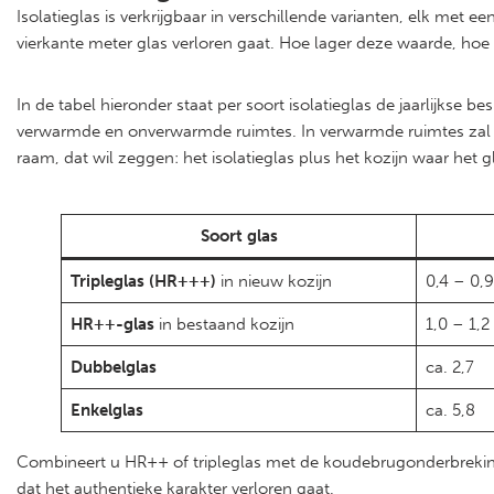
Isolatieglas is verkrijgbaar in verschillende varianten, elk me
vierkante meter glas verloren gaat. Hoe lager deze waarde, hoe 
In de tabel hieronder staat per soort isolatieglas de jaarlijkse
verwarmde en onverwarmde ruimtes. In verwarmde ruimtes zal de
raam, dat wil zeggen: het isolatieglas plus het kozijn waar het gla
Soort glas
Tripleglas (HR+++)
in nieuw kozijn
0,4 – 0,9
HR++-glas
in bestaand kozijn
1,0 – 1,2
Dubbelglas
ca. 2,7
Enkelglas
ca. 5,8
Combineert u HR++ of tripleglas met de koudebrugonderbreking 
dat het authentieke karakter verloren gaat.