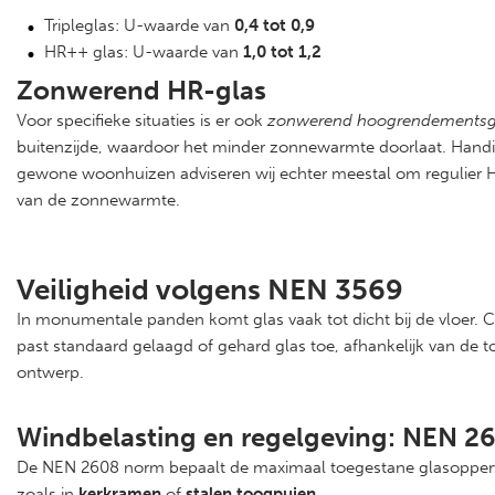
Tripleglas: U-waarde van
0,4 tot 0,9
HR++ glas: U-waarde van
1,0 tot 1,2
Zonwerend HR-glas
Voor specifieke situaties is er ook
zonwerend hoogrendementsg
buitenzijde, waardoor het minder zonnewarmte doorlaat. Handig
gewone woonhuizen adviseren wij echter meestal om regulier H
van de zonnewarmte.
Veiligheid volgens NEN 3569
In monumentale panden komt glas vaak tot dicht bij de vloer. C
past standaard gelaagd of gehard glas toe, afhankelijk van de 
ontwerp.
Windbelasting en regelgeving: NEN 2
De NEN 2608 norm bepaalt de maximaal toegestane glasoppervlakte
zoals in
kerkramen
of
stalen toogpuien
.